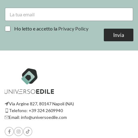
E
m
a
i
*
E
Ho letto e accetto la
Privacy Policy
l
m
Invia
*
a
i
l
E
m
a
i
l
Via Argine 827, 80147 Napoli (NA)
Telefono: +39 324 2609940
Email: info@universoedile.com