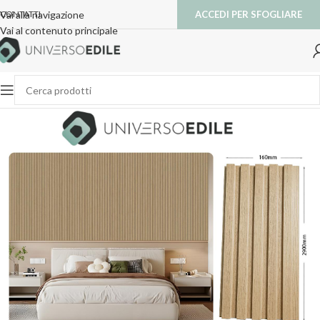
ACCEDI PER SFOGLIARE
Vai alla navigazione
CONTATTI
Vai al contenuto principale