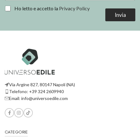
a
i
*
*
Ho letto e accetto la
Privacy Policy
l
E
Invia
*
m
a
i
l
*
Via Argine 827, 80147 Napoli (NA)
Telefono: +39 324 2609940
Email: info@universoedile.com
CATEGORIE