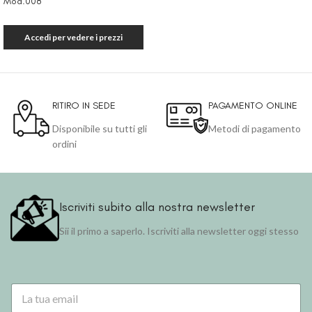
Mod.008
Accedi per vedere i prezzi
RITIRO IN SEDE
PAGAMENTO ONLINE
Disponibile su tutti gli
Metodi di pagamento
ordini
Iscriviti subito alla nostra newsletter
Sii il primo a saperlo. Iscriviti alla newsletter oggi stesso
E
m