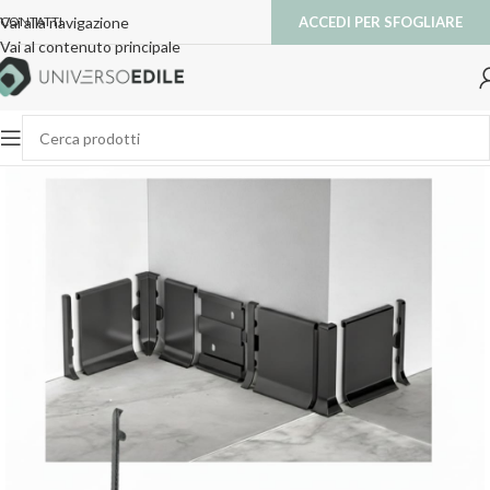
ACCEDI PER SFOGLIARE
Vai alla navigazione
CONTATTI
Vai al contenuto principale