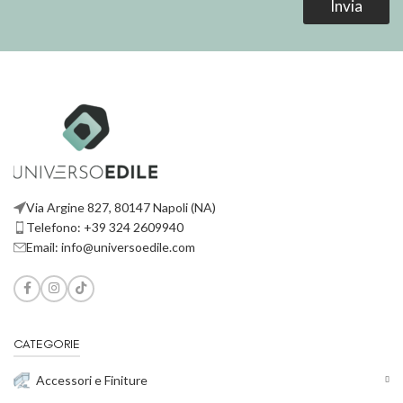
l
m
Invia
*
a
i
l
*
Via Argine 827, 80147 Napoli (NA)
Telefono: +39 324 2609940
Email: info@universoedile.com
CATEGORIE
Accessori e Finiture