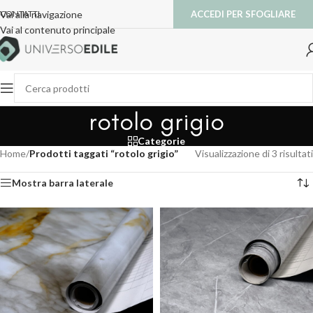
ACCEDI PER SFOGLIARE
Vai alla navigazione
CONTATTI
Vai al contenuto principale
rotolo grigio
Categorie
Home
/
Prodotti taggati “rotolo grigio”
Visualizzazione di 3 risultati
Mostra barra laterale