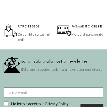
RITIRO IN SEDE
PAGAMENTO ONLINE
Disponibile su tutti gli
Metodi di pagamento
ordini
Iscriviti subito alla nostra newsletter
Sii il primo a saperlo. Iscriviti alla newsletter oggi stesso
E
m
a
i
*
E
Ho letto e accetto la
Privacy Policy