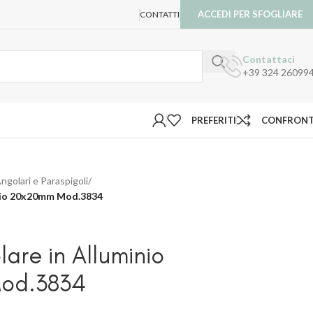
ACCEDI PER SFOGLIARE
CONTATTI
Contattaci
+39 324 26099
PREFERITI
CONFRON
ngolari e Paraspigoli
/
inio 20x20mm Mod.3834
lare in Alluminio
od.3834