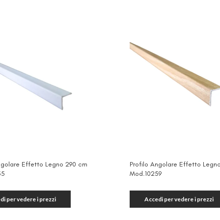
Angolare Effetto Legno 290 cm
Profilo Angolare Effetto Leg
55
Mod.10259
di per vedere i prezzi
Accedi per vedere i prezzi